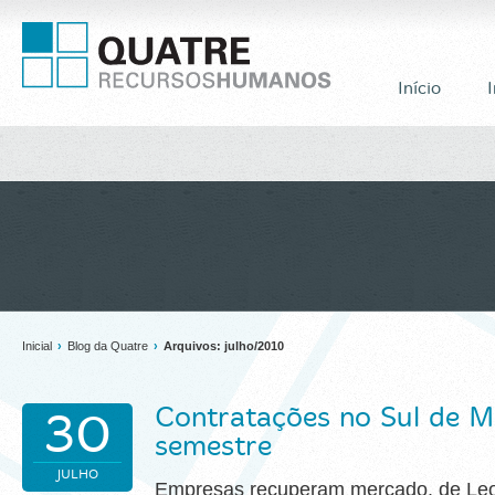
Início
I
Inicial
›
Blog da Quatre
›
Arquivos: julho/2010
Contratações no Sul de 
30
semestre
JULHO
Empresas recuperam mercado. de Leon