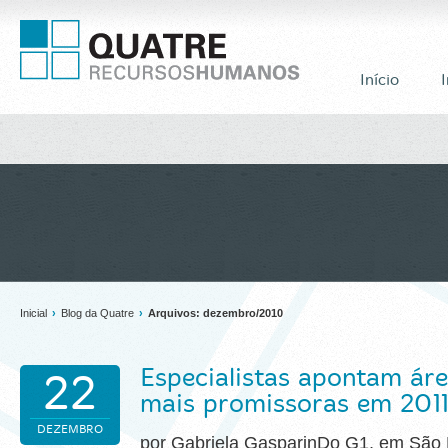
Início
I
Inicial
›
Blog da Quatre
›
Arquivos: dezembro/2010
Especialistas apontam áre
22
mais promissoras em 2011
DEZEMBRO
por Gabriela GasparinDo G1, em São 