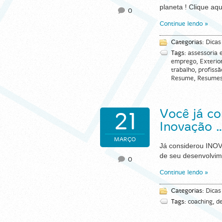
planeta ! Clique 
0
Continue lendo »
Categorias:
Dicas
Tags:
assessoria 
emprego
,
Exterio
trabalho
,
profissã
Resume
,
Resume
Você já c
21
Inovação 
MARÇO
Já considerou INO
de seu desenvolvim
0
Continue lendo »
Categorias:
Dicas
Tags:
coaching
,
d