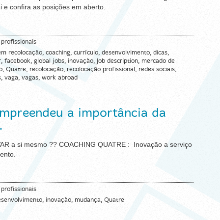
aqui e confira as posições em aberto.
 profissionais
em recolocação
,
coaching
,
currículo
,
desenvolvimento
,
dicas
,
r
,
facebook
,
global jobs
,
inovação
,
Job description
,
mercado de
o
,
Quatre
,
recolocação
,
recolocação profissional
,
redes sociais
,
s
,
vaga
,
vagas
,
work abroad
ompreendeu a importância da
…
VAR a si mesmo ?? COACHING QUATRE : Inovação a serviço
ento.
 profissionais
esenvolvimento
,
inovação
,
mudança
,
Quatre