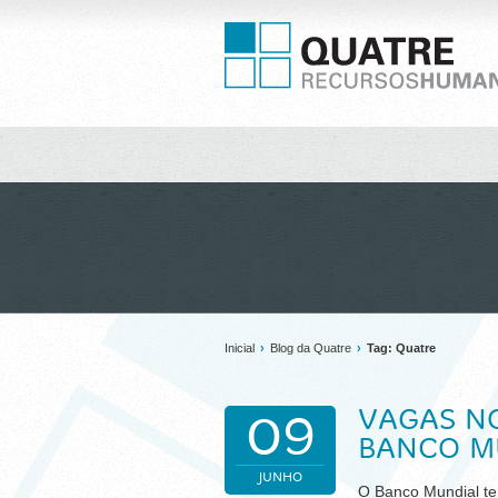
Inicial
›
Blog da Quatre
›
Tag: Quatre
VAGAS NO
09
BANCO M
JUNHO
O Banco Mundial te