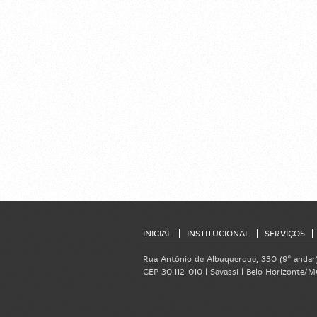
INICIAL
INSTITUCIONAL
SERVIÇOS
Rua Antônio de Albuquerque, 330 (9º andar
CEP 30.112-010 | Savassi | Belo Horizonte/MG