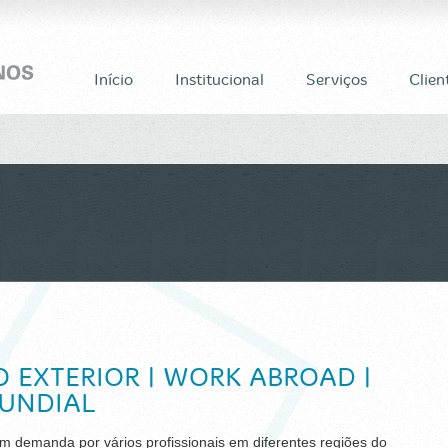
Início
Institucional
Serviços
Clien
 EXTERIOR | WORK ABROAD |
UNDIAL
m demanda por vários profissionais em diferentes regiões do