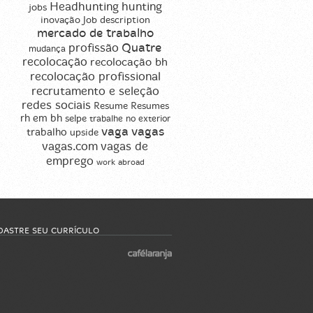
Headhunting
hunting
jobs
inovação
Job description
mercado de trabalho
profissão
Quatre
mudança
recolocação
recolocação bh
recolocação profissional
recrutamento e seleção
redes sociais
Resume
Resumes
rh em bh
selpe
trabalhe no exterior
vaga
vagas
trabalho
upside
vagas de
vagas.com
emprego
work abroad
DASTRE SEU CURRÍCULO