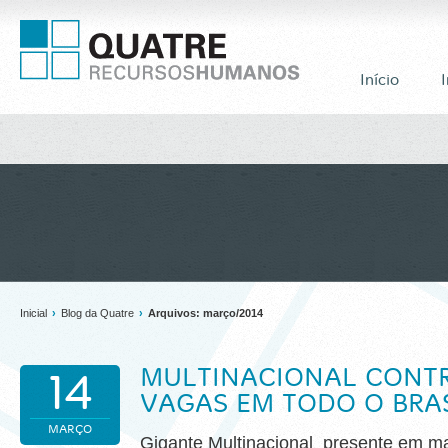
Início
I
Inicial
›
Blog da Quatre
›
Arquivos: março/2014
MULTINACIONAL CONTR
14
VAGAS EM TODO O BRA
MARÇO
Gigante Multinacional presente em ma