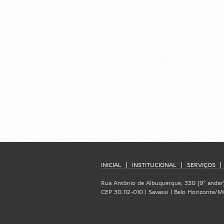
INICIAL
INSTITUCIONAL
SERVIÇOS
Rua Antônio de Albuquerque, 330 (9º andar
CEP 30.112-010 | Savassi | Belo Horizonte/MG