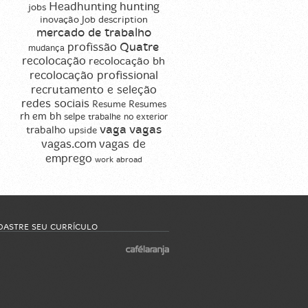
Headhunting
hunting
jobs
inovação
Job description
mercado de trabalho
profissão
Quatre
mudança
recolocação
recolocação bh
recolocação profissional
recrutamento e seleção
redes sociais
Resume
Resumes
rh em bh
selpe
trabalhe no exterior
vaga
vagas
trabalho
upside
vagas de
vagas.com
emprego
work abroad
DASTRE SEU CURRÍCULO