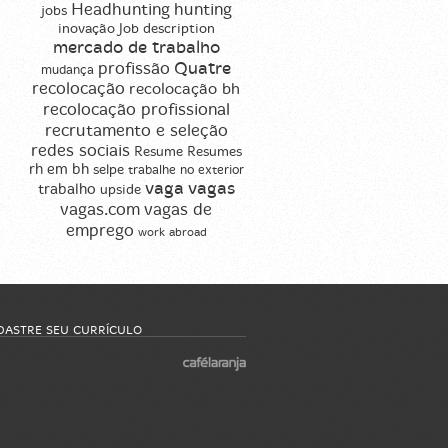
Headhunting
hunting
jobs
inovação
Job description
mercado de trabalho
profissão
Quatre
mudança
recolocação
recolocação bh
recolocação profissional
recrutamento e seleção
redes sociais
Resume
Resumes
rh em bh
selpe
trabalhe no exterior
vaga
vagas
trabalho
upside
vagas de
vagas.com
emprego
work abroad
DASTRE SEU CURRÍCULO