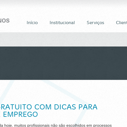
Início
Institucional
Serviços
Clien
RATUITO COM DICAS PARA
E EMPREGO
a hoje, muitos profissionais não são escolhidos em processos