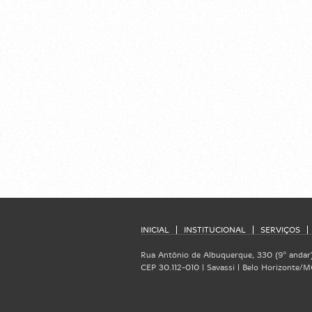
INICIAL
INSTITUCIONAL
SERVIÇOS
Rua Antônio de Albuquerque, 330 (9º andar
CEP 30.112-010 | Savassi | Belo Horizonte/MG