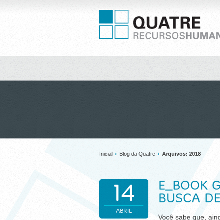
Inicial
›
Blog da Quatre
›
Arquivos: 2018
E_BOOK G
14
BUSCA D
ABRIL
Você sabe que, aind