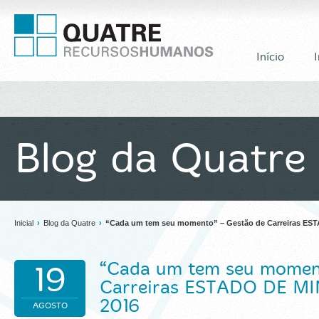
Início
I
Blog da Quatre
Inicial
›
Blog da Quatre
›
“Cada um tem seu momento” – Gestão de Carreiras ES
“Cada um tem seu momen
19
Carreiras ESTADO DE MI
2016
AGOSTO