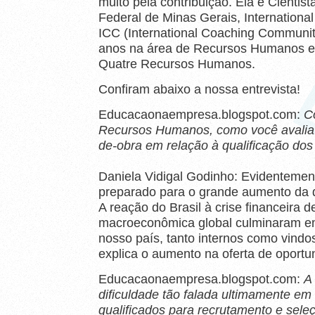
muito pela contribuição. Ela é Cientis
Federal de Minas Gerais, International
ICC (International Coaching Communit
anos na área de Recursos Humanos e 
Quatre Recursos Humanos.
Confiram abaixo a nossa entrevista!
Educacaonaempresa.blogspot.com:
C
Recursos Humanos, como você avalia
de-obra em relação à qualificação dos 
Daniela Vidigal Godinho: Evidentement
preparado para o grande aumento da d
A reação do Brasil à crise financeira 
macroeconômica global culminaram e
nosso país, tanto internos como vindo
explica o aumento na oferta de oportu
Educacaonaempresa.blogspot.com:
A 
dificuldade tão falada ultimamente em 
qualificados para recrutamento e sele