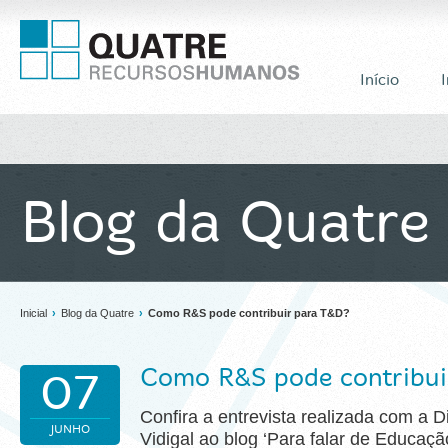
Início
I
Blog da Quatre
Inicial
›
Blog da Quatre
›
Como R&S pode contribuir para T&D?
Como R&S pode contribui
07
Confira a entrevista realizada com a D
JUNHO
Vidigal ao blog ‘Para falar de Educaçã