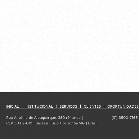
INICIAL
INSTITUCIONAL
SERVIÇOS
CLIENTES
OPORTUNIDADES
Rua Antônio de Albuquerque, 330 (9º andar)
(31) 3500-7165
CEP 30.112-010 | Savassi | Belo Horizonte/MG | Brasil